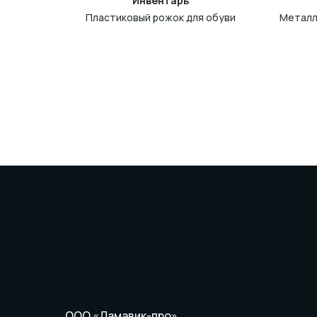
Инвентарь
Пластиковый рожок для обуви
Металл
ООО «Дамавик-про»